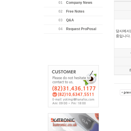
01
Company News
02
Free Notes
03
Q&A
04
Request ProPosal
당사에서는
중입니다.
f