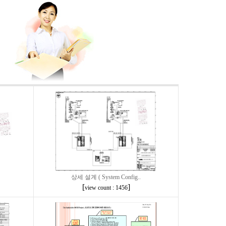
상세 설계 ( System Config..
[
]
view count : 1456