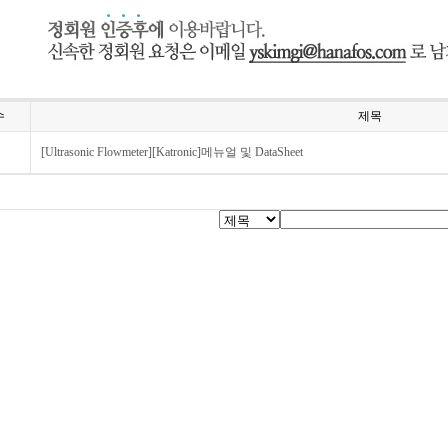
수
제목
[Ultrasonic Flowmeter][Katronic]메뉴얼 및 DataSheet