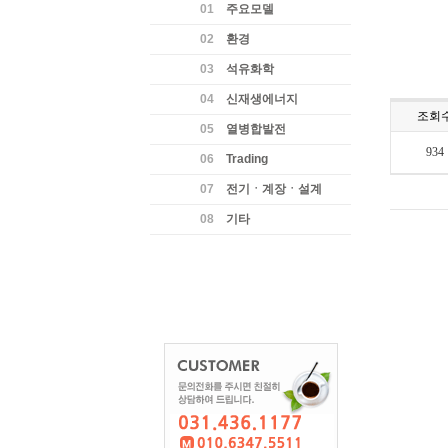
01
주요모델
02
환경
03
석유화학
04
신재생에너지
조회
05
열병합발전
934
06
Trading
07
전기ㆍ계장ㆍ설계
08
기타