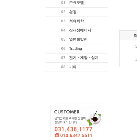
01
주요모델
02
환경
03
석유화학
04
신재생에너지
조
05
열병합발전
1
06
Trading
07
전기ㆍ계장ㆍ설계
1
08
기타