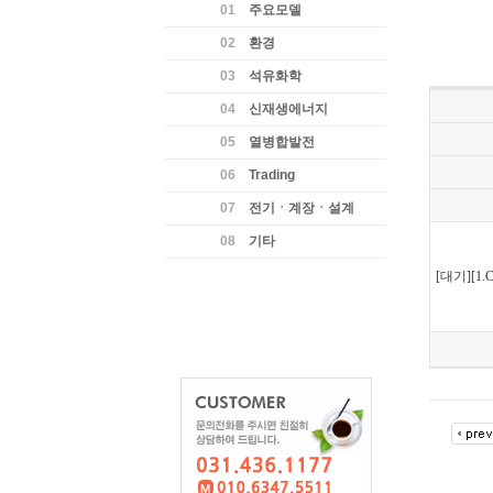
01
주요모델
02
환경
03
석유화학
04
신재생에너지
05
열병합발전
06
Trading
07
전기ㆍ계장ㆍ설계
08
기타
[대기][1.CE